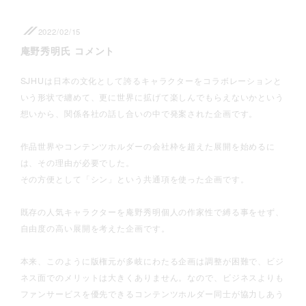
2022/02/15
庵野秀明氏 コメント
SJHUは日本の文化として誇るキャラクターをコラボレーションと
いう形状で纏めて、更に世界に拡げて楽しんでもらえないかという
想いから、関係各社の話し合いの中で発案された企画です。
作品世界やコンテンツホルダーの会社枠を超えた展開を始めるに
は、その理由が必要でした。
その方便として「シン」という共通項を使った企画です。
既存の人気キャラクターを庵野秀明個人の作家性で縛る事をせず、
自由度の高い展開を考えた企画です。
本来、このように版権元が多岐にわたる企画は調整が困難で、ビジ
ネス面でのメリットは大きくありません。なので、ビジネスよりも
ファンサービスを優先できるコンテンツホルダー同士が協力しあう